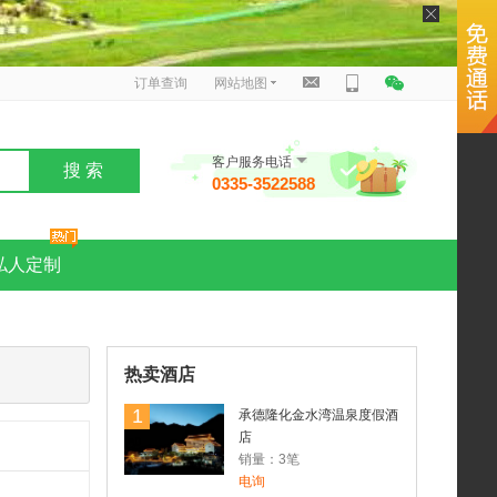
订单查询
网站地图
客户服务电话
搜 索
0335-3522588
私人定制
热卖酒店
1
承德隆化金水湾温泉度假酒
店
销量：3笔
电询