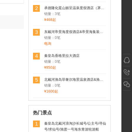
2
承德隆化鸾山丽呈温泉度假酒店（茅荆坝七家温泉村）
销量：3笔
¥468起
3
东戴河帝景海度假酒店&帝景海集装箱酒店
销量：0笔
电询
4
秦皇岛香格里拉大酒店
销量：0笔
¥850起
5
北戴河渔岛菲奢尔海景温泉酒店&渔岛菲奢尔森泽苑&渔岛菲奢尔度假酒店
销量：0笔
¥1600起
热门景点
1
秦皇岛北戴河浪淘沙长城号/公主号/寻仙
号/求仙号/渔渡一号海东青游轮游船