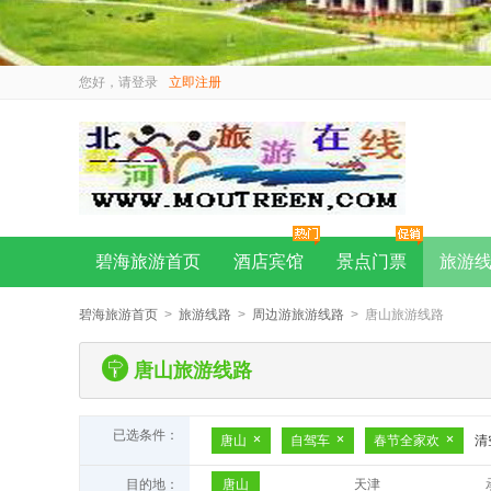
您好，请
登录
立即注册
碧海旅游首页
酒店宾馆
景点门票
旅游
碧海旅游首页
>
旅游线路
>
周边游旅游线路
> 唐山旅游线路
唐山旅游线路
已选条件：
唐山
自驾车
春节全家欢
清
目的地：
唐山
天津