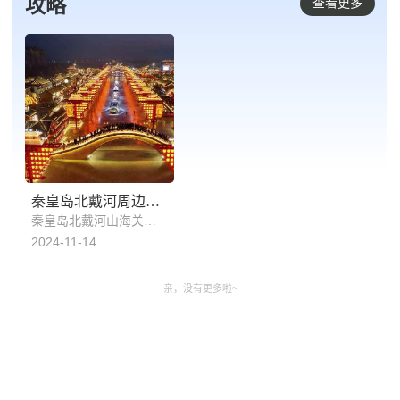
攻略
查看更多
秦皇岛北戴河周边竞品旅游线路推荐：秦皇岛北戴河山海关东戴河（卢龙抚宁青龙昌黎）唐山河头老街+唐山宴+唐山动物园精品一日游
秦皇岛北戴河山海关东戴河（卢龙抚宁青龙昌黎）河头老街+唐山宴+唐山动物园精品一日游，一日游览河头老街+唐山宴+唐山动物园，包揽唐山饮食文化及深厚历史底蕴
2024-11-14
亲，没有更多啦~