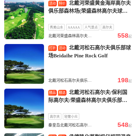
北戴河荣盛黄金海岸高尔夫
活动
特价
俱乐部森林场(荣盛森林高尔夫球
场）
秀美山水
AAAAA
人气景点
高尔夫
558
轻奢小众
北戴河荣盛森林高尔夫球场是北戴河恬美的田园生活和高球休闲竞技相结合
起
北戴河松石高尔夫俱乐部球
打折
活动
场Beidaihe Pine Rock Golf
198
北戴河松石高尔夫俱乐部球场是中国第一个19洞的高尔夫球场“全国十佳高尔夫球场”
起
北戴河松石高尔夫/保利国
精品
精选
际高尔夫/荣盛森林高尔夫俱乐部球
场联合预定
高尔夫
轻奢小众
548
秦皇岛北戴河松石高尔夫球场/秦皇岛保利高尔夫球会/荣盛森林高尔夫球场联合预订
起