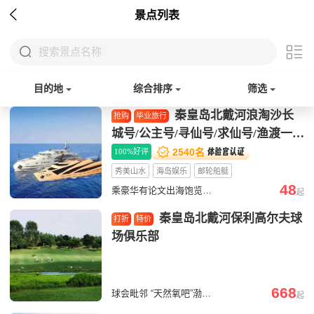

景点列表


搜索景点名称
目的地
综合排序
筛选
秦皇岛北戴河浪淘沙长
抢购
毕业旅行
城号/公主号/寻仙号/求仙号/渔渡一号

海东青游轮游船

2540名
100%好评
秀美山水
海岛娱乐
邮轮船艇
48
乘豪华有论文出海饱览秦皇岛北戴河海上风光
起
秦皇岛北戴河保利高尔夫球
打折
特价
场俱乐部
668
球会毗邻 “天然氧吧”渤海林场岸边，林带苍翠，绿树成阴，游匿其间，夏如春日。它具备了海洋、沙滩、空气、阳光、绿色全球海岸旅游的五大元素，是进行海浴、日光浴、沙滩浴最理想的天然SPA场所。球场设计不仅以茂密的森林为高尔夫责任主题，更为突出的是距离海边仅800米。在竭力保护原始植被的基础上，精心营造中国唯一距离海边最近的、国内含氧量最高的森林高尔夫球场，体现山水相连、自然融入，保留原有自然风貌与曲风。
起